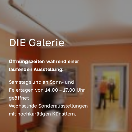
DIE Galerie
Öffnungszeiten während einer
laufenden Ausstellung:
Samstags und an Sonn- und
Feiertagen von 14.00 – 17.00 Uhr
geöffnet
Wechselnde Sonderausstellungen
mit hochkarätigen Künstlern.