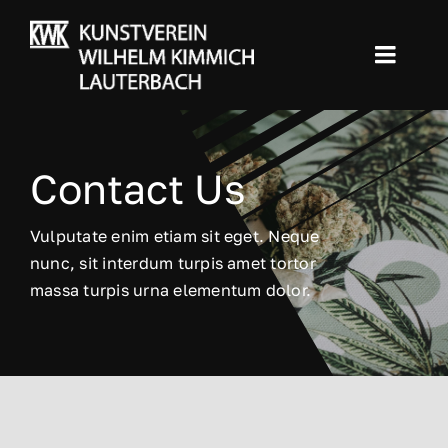
Skip
to
Toggl
content
Navig
Home
Contact Us
Der Maler
Vulputate enim etiam sit eget. Neque
Die Galerie
nunc, sit interdum turpis amet tortor
massa turpis urna elementum dolor.
Der Kunstverein