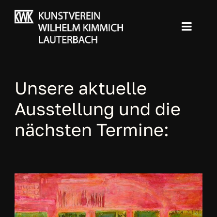
Skip
to
Toggl
content
Navig
Home
Unsere aktuelle
Der Maler
Ausstellung und die
Die Galerie
nächsten Termine:
Der Kunstverein