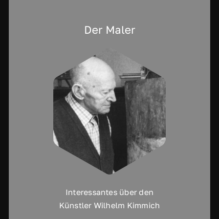
Der Maler
Interessantes über den
Künstler Wilhelm Kimmich